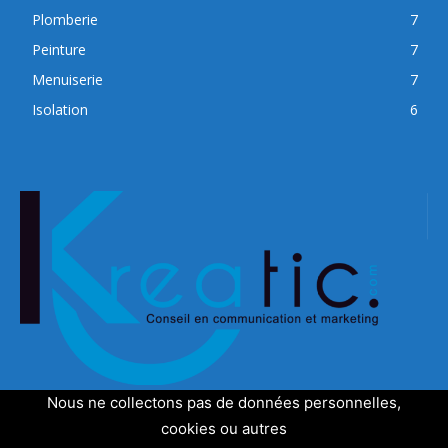
Plomberie
7
Peinture
7
Menuiserie
7
Isolation
6
Nous ne collectons pas de données personnelles,
cookies ou autres