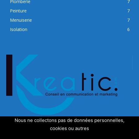
Plomberie
7
Peinture
7
Menuiserie
7
Isolation
6
Nous ne collectons pas de données personnelles,
cookies ou autres