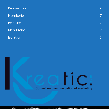
Rénovation
9
Plomberie
7
Peinture
7
Menuiserie
7
Isolation
6
Nous ne collectons pas de données personnelles,