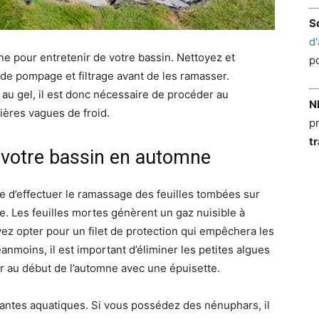
S
d
mne pour entretenir de votre bassin. Nettoyez et
po
 de pompage et filtrage avant de les ramasser.
au gel, il est donc nécessaire de procéder au
N
ières vagues de froid.
p
t
e votre bassin en automne
e d’effectuer le ramassage des feuilles tombées sur
te. Les feuilles mortes génèrent un gaz nuisible à
ez opter pour un filet de protection qui empêchera les
nmoins, il est important d’éliminer les petites algues
er au début de l’automne avec une épuisette.
plantes aquatiques. Si vous possédez des nénuphars, il