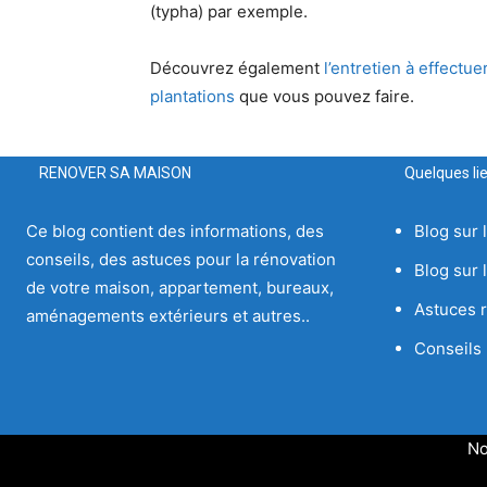
(typha) par exemple.
Découvrez également
l’entretien à effectu
plantations
que vous pouvez faire.
RENOVER SA MAISON
Quelques lie
Ce blog contient des informations, des
Blog sur 
conseils, des astuces pour la rénovation
Blog sur l
de votre maison, appartement, bureaux,
Astuces 
aménagements extérieurs et autres..
Conseils
No