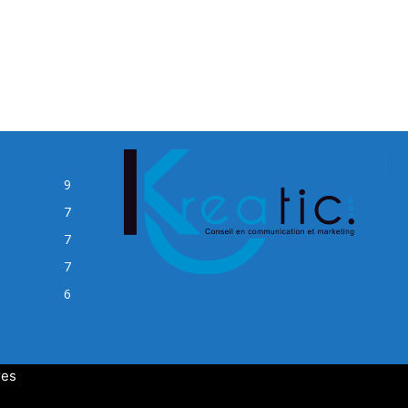
9
7
7
7
6
res