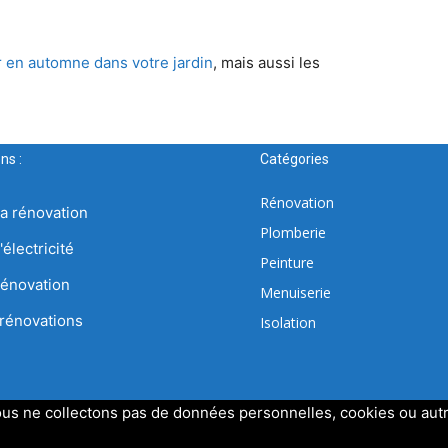
er en automne dans votre jardin
, mais aussi les
ns :
Catégories
Rénovation
la rénovation
Plomberie
'électricité
Peinture
rénovation
Menuiserie
 rénovations
Isolation
us ne collectons pas de données personnelles, cookies ou aut