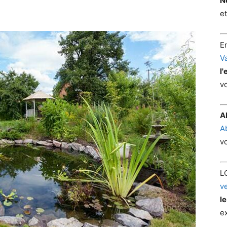
N
e
E
V
l'
v
A
A
v
L
v
l
ex