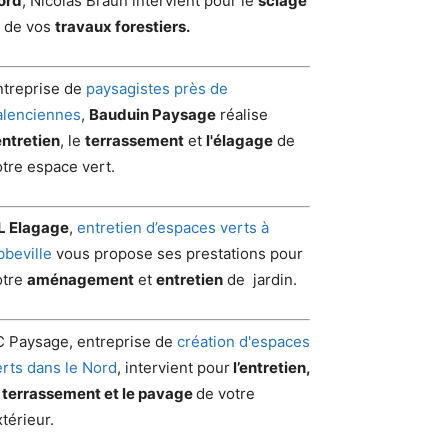
ord
, Nicolas Braun intervient pour le
sciage
t de vos
travaux forestiers.
ntreprise de
paysagistes près de
alenciennes
,
Bauduin Paysage
réalise
entretien
, le
terrassement
et
l'élagage
de
otre espace vert.
L Elagage
,
entretien d’espaces verts à
bbeville
vous propose ses prestations pour
otre
aménagement
et
entretien
de jardin.
C Paysage, entreprise de
création d'espaces
erts dans le Nord
, intervient pour
l’entretien,
e terrassement et le pavage
de votre
térieur.