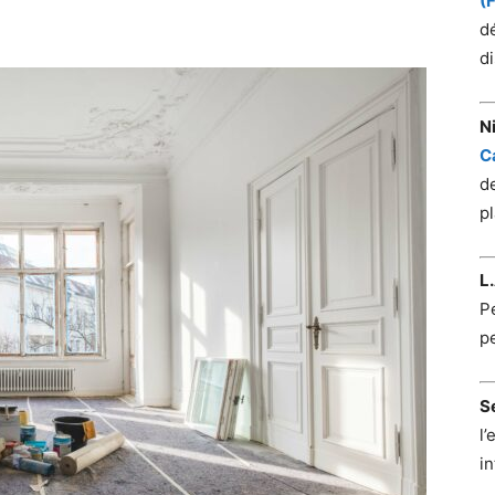
(
dé
di
N
C
d
pl
L
P
p
S
l
in