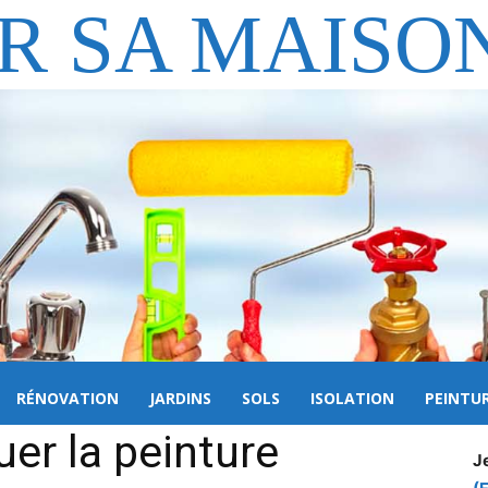
R SA MAISO
RÉNOVATION
JARDINS
SOLS
ISOLATION
PEINTU
er la peinture
J