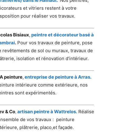
Frameries) dans le Hainaut.
Nos peintres,
corateurs et vitriers restent à votre
sposition pour réaliser vos travaux.
icolas Bisiaux
,
peintre et décorateur basé à
ambrai
.
Pour vos travaux de peinture, pose
e revêtements de sol ou muraux, travaux de
âtrerie, isolation et rénovation d’intérieur.
.A peinture
,
entreprise de peinture à Arras.
einture intérieure comme extérieure, nos
eintres sont expérimentés.
ev & Co
,
artisan peintre à Wattrelos.
Réalise
’ensemble de vos travaux : peinture
térieure, plâtrerie, placo,et façade.