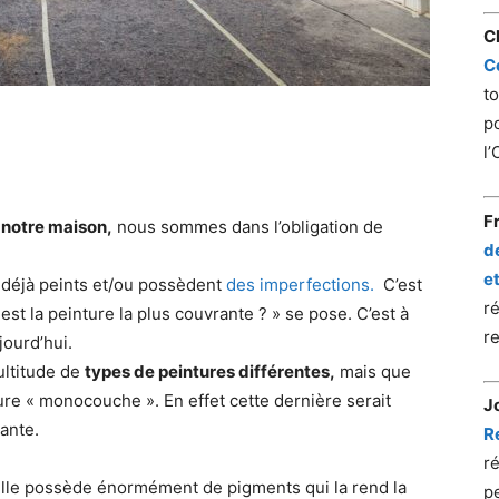
C
C
to
p
l’
e
F
e notre maison,
nous sommes dans l’obligation de
d
et
 déjà peints et/ou possèdent
des imperfections.
C’est
ré
st la peinture la plus couvrante ? » se pose. C’est à
r
jourd’hui.
multitude de
types de peintures différentes,
mais que
ure « monocouche ». En effet cette dernière serait
J
ante.
R
r
lle possède énormément de pigments qui la rend la
p