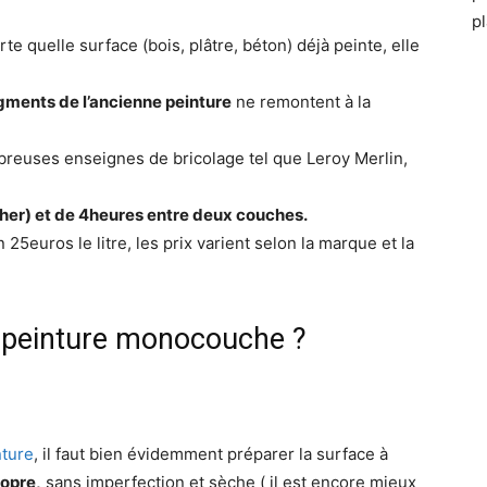
pl
 quelle surface (bois, plâtre, béton) déjà peinte, elle
igments de l’ancienne peinture
ne remontent à la
euses enseignes de bricolage tel que Leroy Merlin,
cher) et de 4heures entre deux couches.
n 25euros le litre, les prix varient selon la marque et la
a peinture monocouche ?
nture
, il faut bien évidemment préparer la surface à
ropre,
sans imperfection et sèche ( il est encore mieux